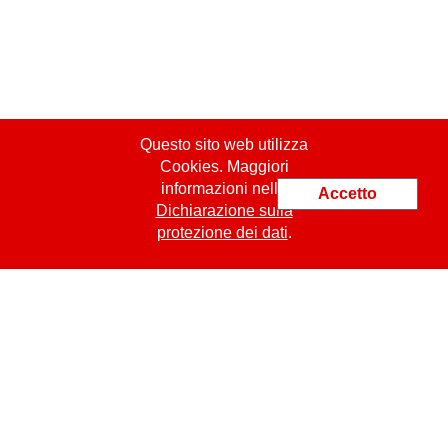
Questo sito web utilizza
Cookies. Maggiori
informazioni nella
Accetto
Dichiarazione sulla
protezione dei dati
.
ProCert SASU
jm.bachelet@procert.ch
19 Place Kennedy
FR
-
49000
Angers
Tel.: +33 6 09 42 35 35