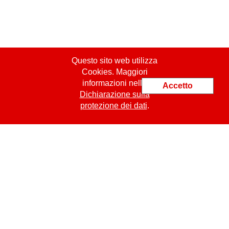
Questo sito web utilizza
Cookies. Maggiori
informazioni nella
Accetto
Dichiarazione sulla
protezione dei dati
.
ProCert SASU
jm.bachelet@procert.ch
19 Place Kennedy
FR
-
49000
Angers
Tel.: +33 6 09 42 35 35