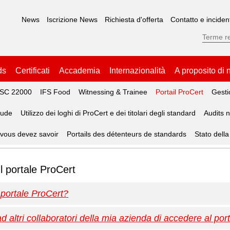
News
Iscrizione News
Richiesta d'offerta
Contatto e inciden
ds
Certificati
Accademia
Internazionalità
A proposito di 
SC 22000
IFS Food
Witnessing & Trainee
Portail ProCert
Gesti
aude
Utilizzo dei loghi di ProCert e dei titolari degli standard
Audits 
 vous devez savoir
Portails des détenteurs de standards
Stato della
l portale ProCert
 portale ProCert?
altri collaboratori della mia azienda di accedere al por