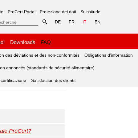
te
ProCert Portal
Protezione dei dati
Suissitude
DE
FR
IT
EN
noi
Downloads
FAQ
on des déviations et des non-conformités
Obligations d'information
non annoncés (standards de sécurité alimentaire)
 certificazione
Satisfaction des clients
tale ProCert?