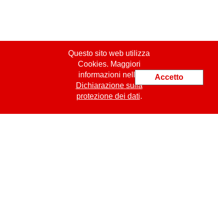
Questo sito web utilizza
Cookies. Maggiori
informazioni nella
Accetto
Dichiarazione sulla
protezione dei dati
.
ProCert SASU
jm.bachelet@procert.ch
19 Place Kennedy
FR
-
49000
Angers
Tel.: +33 6 09 42 35 35