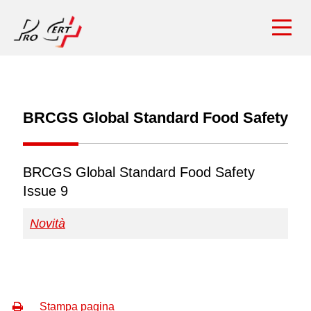
BRCGS Global Standard Food Safety
BRCGS Global Standard Food Safety
Issue 9
Novità
Quali sono le novità più importanti della versione
9?
Stampa pagina
Risposta