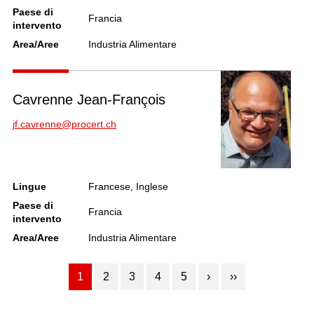
Paese di
Francia
intervento
Area/Aree
Industria Alimentare
Cavrenne Jean-François
jf.cavrenne@procert.ch
Lingue
Francese, Inglese
Paese di
Francia
intervento
Area/Aree
Industria Alimentare
1
2
3
4
5
›
››