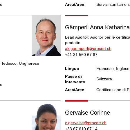
re
Area/Aree
Servizi sanitari e s
Gämperli Anna Katharina
Lead Auditor; Auditor per le certifica
prodotto
ak.gaemperli@procert.ch
+41 31 560 67 67
, Tedesco, Ungherese
Lingue
Francese, Inglese
Paese di
Svizzera
intervento
re
Area/Aree
Certificazione di P
Gervaise Corinne
c.gervaise@procert.ch
+33 67 610 67 14