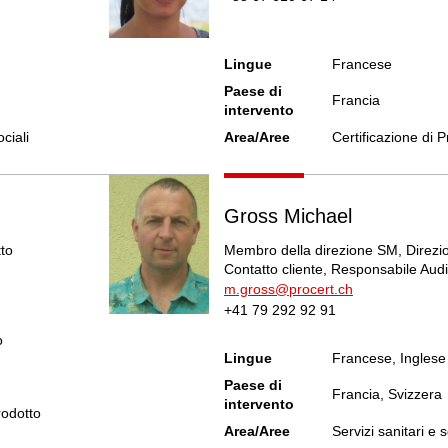
Lingue
Francese
Paese di
Francia
intervento
ociali
Area/Aree
Certificazione di P
Gross Michael
tto
Membro della direzione SM, Direzi
Contatto cliente, Responsabile Audi
m.gross@procert.ch
+41 79 292 92 91
o
Lingue
Francese, Inglese
Paese di
Francia, Svizzera
intervento
rodotto
Area/Aree
Servizi sanitari e s