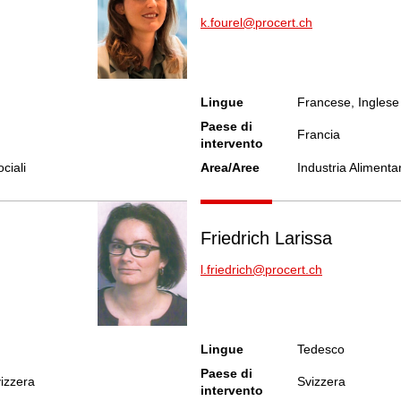
k.fourel@procert.ch
Lingue
Francese, Inglese
Paese di
Francia
intervento
ociali
Area/Aree
Industria Alimenta
Friedrich Larissa
l.friedrich@procert.ch
Lingue
Tedesco
Paese di
vizzera
Svizzera
intervento