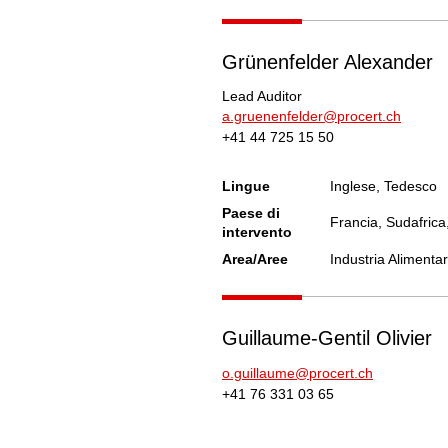
Grünenfelder Alexander
Lead Auditor
a.gruenenfelder@procert.ch
+41 44 725 15 50
Lingue
Inglese, Tedesco
Paese di
Francia, Sudafrica
intervento
Area/Aree
Industria Alimenta
Guillaume-Gentil Olivier
o.guillaume@procert.ch
+41 76 331 03 65