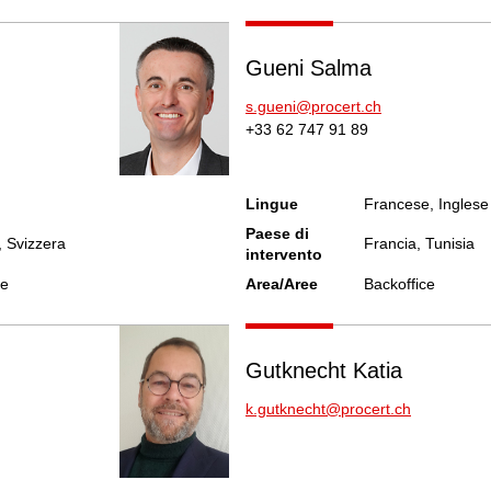
Gueni Salma
s.gueni@procert.ch
+33 62 747 91 89
Lingue
Francese, Inglese
Paese di
, Svizzera
Francia, Tunisia
intervento
re
Area/Aree
Backoffice
Gutknecht Katia
k.gutknecht@procert.ch