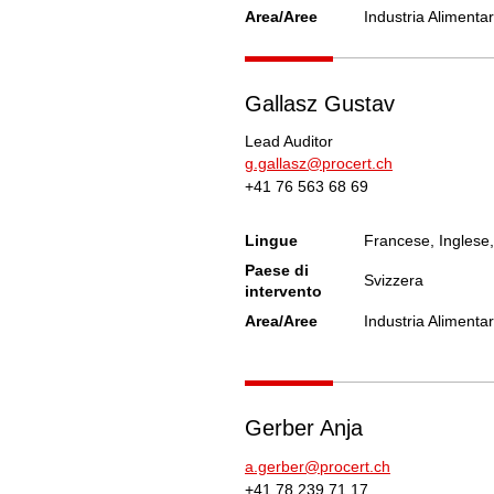
Area/Aree
Industria Alimenta
Gallasz Gustav
Lead Auditor
g.gallasz@procert.ch
+41 76 563 68 69
Lingue
Francese, Inglese
Paese di
Svizzera
intervento
Area/Aree
Industria Alimenta
Gerber Anja
a.gerber@procert.ch
+41 78 239 71 17