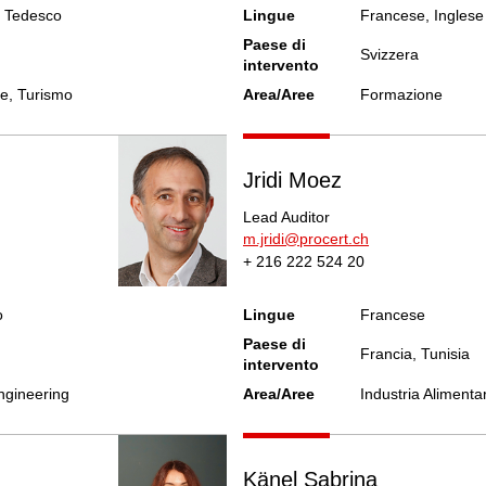
, Tedesco
Lingue
Francese, Inglese
Paese di
Svizzera
intervento
re, Turismo
Area/Aree
Formazione
Jridi Moez
Lead Auditor
m.jridi@procert.ch
+ 216 222 524 20
o
Lingue
Francese
Paese di
Francia, Tunisia
intervento
Engineering
Area/Aree
Industria Alimenta
Känel Sabrina