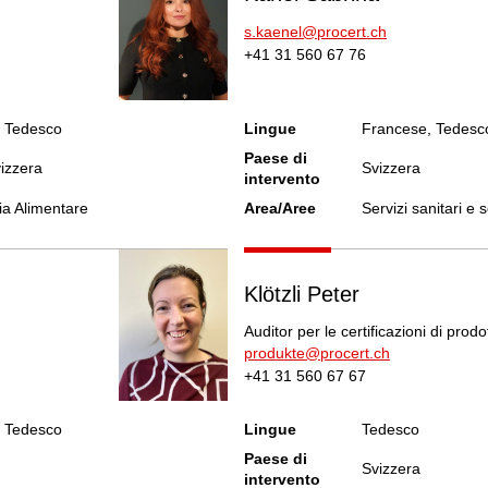
s.kaenel@procert.ch
+41 31 560 67 76
, Tedesco
Lingue
Francese, Tedesc
Paese di
vizzera
Svizzera
intervento
ria Alimentare
Area/Aree
Servizi sanitari e s
Klötzli Peter
Auditor per le certificazioni di prodo
produkte@procert.ch
+41 31 560 67 67
, Tedesco
Lingue
Tedesco
Paese di
Svizzera
intervento