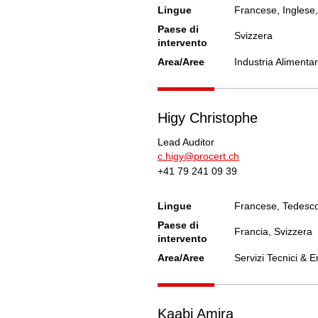
Lingue
Francese, Inglese
Paese di
Svizzera
intervento
Area/Aree
Industria Alimenta
Higy Christophe
Lead Auditor
c.higy@procert.ch
+41 79 241 09 39
Lingue
Francese, Tedesc
Paese di
Francia, Svizzera
intervento
Area/Aree
Servizi Tecnici & 
Kaabi Amira