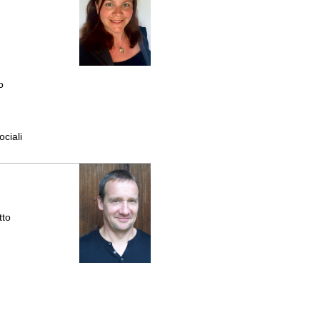
o
ociali
tto