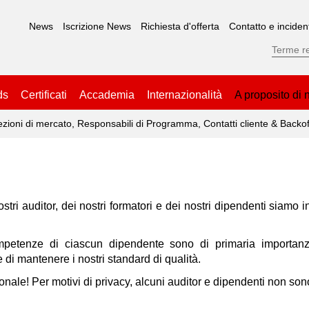
News
Iscrizione News
Richiesta d'offerta
Contatto e inciden
ds
Certificati
Accademia
Internazionalità
A proposito di 
ezioni di mercato, Responsabili di Programma, Contatti cliente & Backof
tri auditor, dei nostri formatori e dei nostri dipendenti siamo in 
mpetenze di ciascun dipendente sono di primaria importanz
 di mantenere i nostri standard di qualità.
onale! Per motivi di privacy, alcuni auditor e dipendenti non son