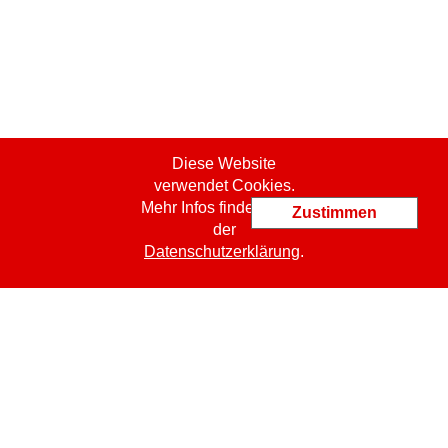
Diese Website
verwendet Cookies.
Mehr Infos finden Sie in
Zustimmen
der
Datenschutzerklärung
.
ProCert SASU
jm.bachelet@procert.ch
19 Place Kennedy
FR
-
49000
Angers
Tel.: +33 6 09 42 35 35