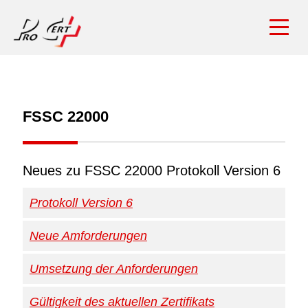
FSSC 22000
Neues zu FSSC 22000 Protokoll Version 6
Protokoll Version 6
Neue Amforderungen
Was genau ist das Protokoll Version 6 ?
Umsetzung der Anforderungen
Welche neuen Anforderungen sind zu erfüllen?
Antwort
Die FSSC 22000-Zertifizierung wird durch ein
Gültigkeit des aktuellen Zertifikats
Ab wann werden diese Änderungen
von der FSSC Foundation herausgegebenes
Antwort