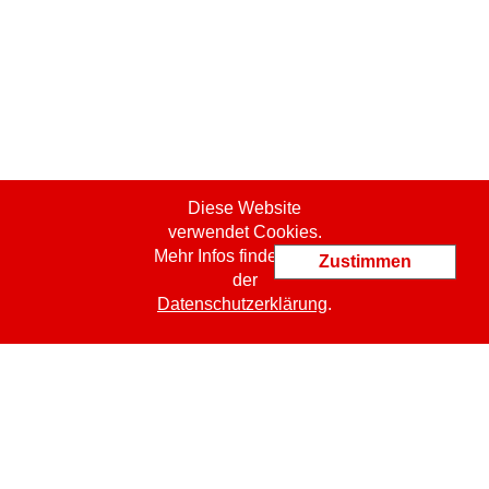
Diese Website
verwendet Cookies.
Mehr Infos finden Sie in
Zustimmen
der
Datenschutzerklärung
.
ProCert SASU
jm.bachelet@procert.ch
19 Place Kennedy